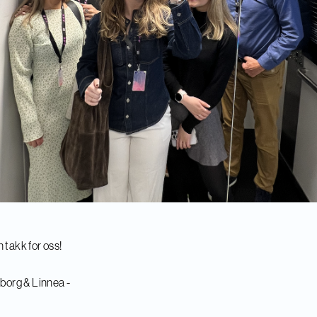
 takk for oss!
eborg & Linnea -