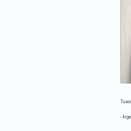
Tusen
- Ing