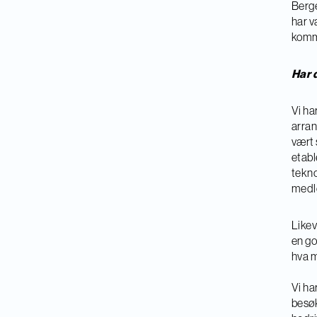
Berge
har v
komme
Har d
Vi ha
arran
vært 
etabl
tekno
medle
Likev
en go
hva m
Vi ha
besøk