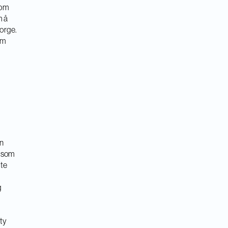
som
m å
orge.
om
an
t som
tte
g
ity