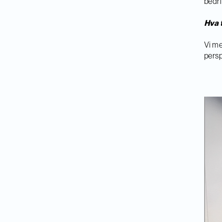
bedri
Hva 
Vi me
persp