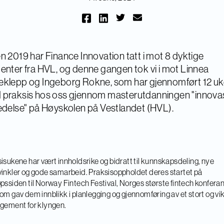
n 2019 har Finance Innovation tatt i mot 8 dyktige
enter fra HVL, og denne gangen tok vi i mot Linnea
klepp og Ingeborg Rokne, som har gjennomført 12 uk
 praksis hos oss gjennom masterutdanningen "innova
edelse" på Høyskolen på Vestlandet (HVL).
isukene har vært innholdsrike og bidratt til kunnskapsdeling, nye
inkler og gode samarbeid. Praksisoppholdet deres startet på
pssiden til Norway Fintech Festival, Norges største fintech konfera
om gav dem innblikk i planlegging og gjennomføring av et stort og vik
gement for klyngen.