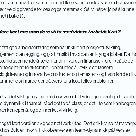
n hvor man sitter sammen med flere spennende aktører i bransjen,
ært veldig givende for oss og ga mersmak! Så, vi håper jo på å kunne
 tilbake (!).
ere lært noe som dere vil ta med videre i arbeidslivet?
r fått god arbeidserfaring som har inkludert prosjektutvikling,
gementplanlegging, og god innsikt i hvordan en klynge jobber. Det h
særlig spennende å lære mer om hvordan finanssektoren (både de
erte og mindre aktørene) jobber med å utvikle og lansere
logidrevne og innovative produkter og tjenester - og hvordan de uli
mmene samarbeider på tvers for å løse felles problemer.
el vil det viktigste vi tar med oss være betydningen av et godt samh
d dynamikk i teamet. Med dette på plass, er det lite som kan begre
an kan oppnå, og det merket vi virkelig.
r også lært verdien av gode nettverk utad. Dette fikk vi se når vi var p
 hos Bulder, hvor vi fikk observere en team-dynamikk på tvers av