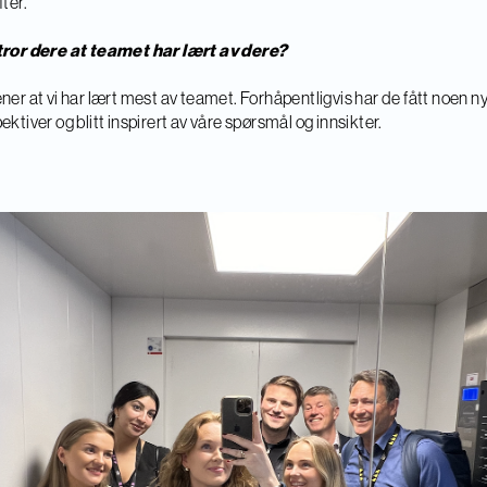
fter.
tror dere at teamet har lært av dere?
ner at vi har lært mest av teamet. Forhåpentligvis har de fått noen n
ektiver og blitt inspirert av våre spørsmål og innsikter.