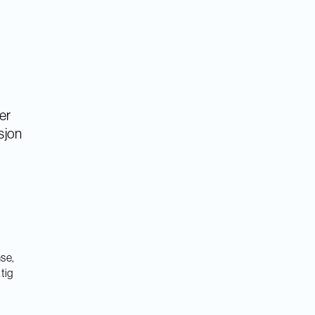
er
sjon
nse,
tig