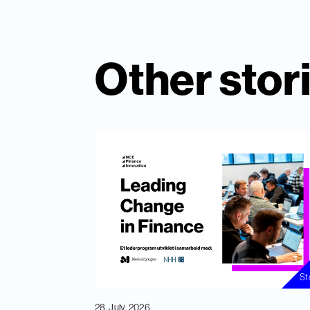
Other stor
St
28. July, 2026