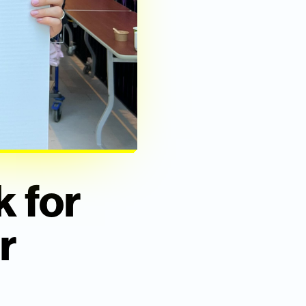
 for
r