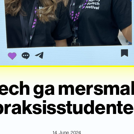
tech ga mersmak
praksisstudente
14. June, 2024