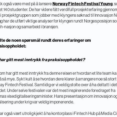
kk også være med på å lansere
Norway Fintech Festival Young
, 
t 140 studenter. De har videre fått verdifull prosjekterfaring gjenno
 i prosjektgruppen som jobber med klyngens søknad til Innovasjon N
legg har de utført viktige analyser for klyngen rundt Norges posisjon s
ch-nasjon og samarbeid i bransjen.
tilte de noen spørsmål rundt deres erfaringer om
sisoppholdet:
har gitt mest inntrykk fra praksisoppholdet?
om har gitt mest inntrykk fra denne reisen er hvordan et lite team k
 så mye. Sykt kult å se hvordan dere klarer å arrangere noe så stor
y Fintech Festival. Samtidig er vi veldig stolte over å ha deltatt i de
det. Under selve festivalen var det mest inspirerende foredraget fra
nas visedigitaliseringsminister. Hans presentasjon om innovasjon o
alisering under krig var veldig imponerende.
ar også vært utrolig kjekt å ha kontorplass i Fintech Hub på Media C