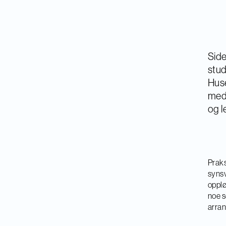
Side
stud
Huse
med
og l
Praks
synsv
opplø
noe s
arran