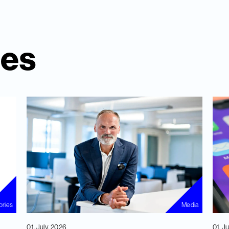
ies
ories
Media
01. July, 2026
01. J