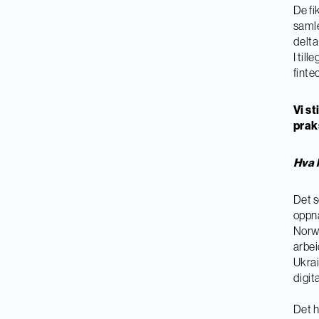
De fi
samle
delta
I til
finte
Vi s
prak
Hva 
Det s
oppnå
Norwa
arbei
Ukrai
digit
Det h