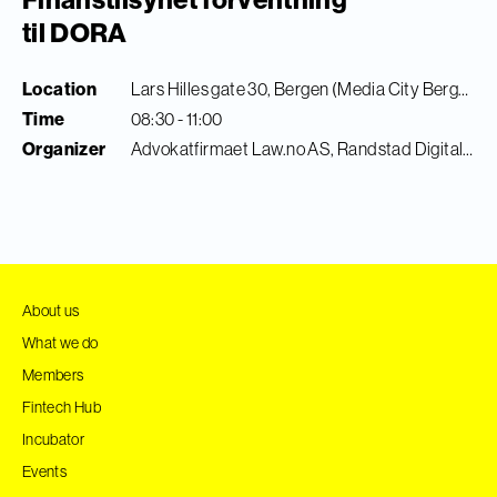
til DORA
Location
Lars Hilles gate 30, Bergen (Media City Bergen)
Time
08:30 - 11:00
Organizer
Advokatfirmaet Law.no AS, Randstad Digital & Finance Innovation
About us
What we do
Members
Fintech Hub
Incubator
Events