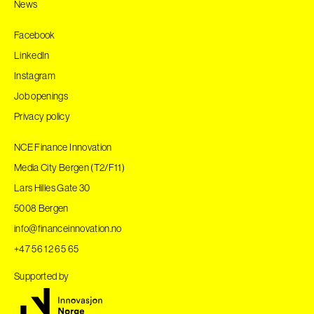
News
Facebook
LinkedIn
Instagram
Job openings
Privacy policy
NCE Finance Innovation
Media City Bergen (T2/F11)
Lars Hilles Gate 30
5008 Bergen
info@financeinnovation.no
+47 56 12 65 65
Supported by