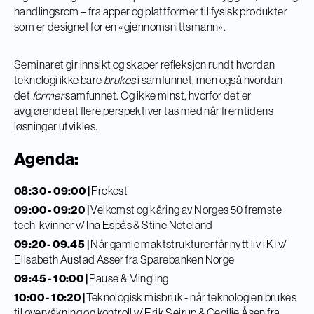
handlingsrom – fra apper og plattformer til fysisk produkter
som er designet for en «gjennomsnittsmann».
Seminaret gir innsikt og skaper refleksjon rundt hvordan
teknologi ikke bare
brukes
i samfunnet, men også hvordan
det
former
samfunnet. Og ikke minst, hvorfor det er
avgjørende at flere perspektiver tas med når fremtidens
løsninger utvikles.
Agenda:
08:30 - 09:00 |
Frokost
09:00 - 09:20 |
Velkomst og kåring av Norges 50 fremste
tech-kvinner v/ Ina Espås & Stine Neteland
09:20 - 09.45 |
Når gamle maktstrukturer får nytt liv i KI v/
Elisabeth Austad Asser fra Sparebanken Norge
09:45 - 10:00 |
Pause & Mingling
10:00 - 10:20 |
Teknologisk misbruk - når teknologien brukes
til overvåkning og kontroll v/ Erik Sejrup & Cecilie Åsen fra