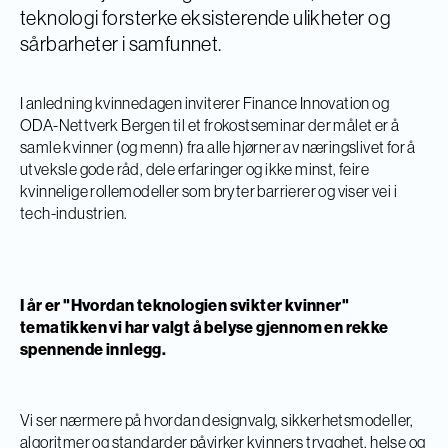
teknologi forsterke eksisterende ulikheter og
sårbarheter i samfunnet.
I anledning kvinnedagen inviterer Finance Innovation og
ODA-Nettverk Bergen til et frokostseminar der målet er å
samle kvinner (og menn) fra alle hjørner av næringslivet for å
utveksle gode råd, dele erfaringer og ikke minst, feire
kvinnelige rollemodeller som bryter barrierer og viser vei i
tech-industrien.
I år er
"Hvordan teknologien svikter kvinner"
tematikken vi har valgt å belyse gjennom en rekke
spennende innlegg.
Vi ser nærmere på hvordan designvalg, sikkerhetsmodeller,
algoritmer og standarder påvirker kvinners trygghet, helse og