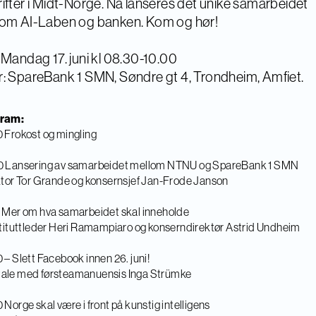
ifter i Midt-Norge. Nå lanseres det unike samarbeidet
lom AI-Laben og banken. Kom og hør!
 Mandag 17. juni kl 08.30-10.00
: SpareBank 1 SMN, Søndre gt 4, Trondheim, Amfiet.
ram:
 Frokost og mingling
0 Lansering av samarbeidet mellom NTNU og SpareBank 1 SMN
ktor Tor Grande og konsernsjef Jan-Frode Janson
 Mer om hva samarbeidet skal inneholde
stituttleder Heri Ramampiaro og konserndirektør Astrid Undheim
 – Slett Facebook innen 26. juni!
ale med førsteamanuensis Inga Strümke
 Norge skal være i front på kunstig intelligens