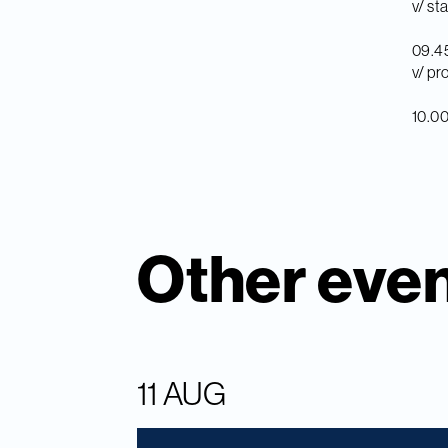
v/ st
09.45
v/ pr
10.00
Other eve
11 AUG