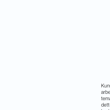
Kuns
arbe
tem
dett