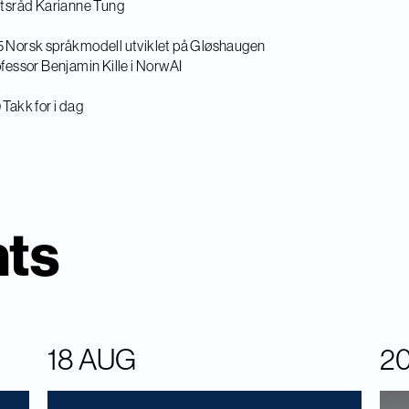
atsråd Karianne Tung
 Norsk språkmodell utviklet på Gløshaugen
ofessor Benjamin Kille i NorwAI
 Takk for i dag
nts
18 AUG
2