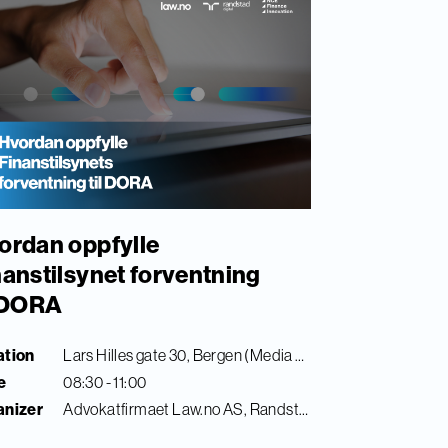
ordan oppfylle
nanstilsynet forventning
l DORA
ation
Lars Hilles gate 30, Bergen (Media City Bergen)
e
08:30 - 11:00
anizer
Advokatfirmaet Law.no AS, Randstad Digital & Finance Innovation