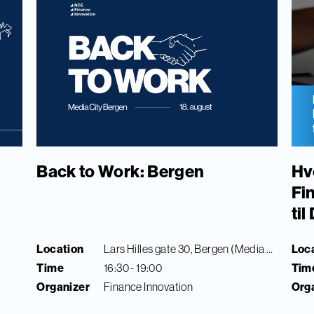
Back to Work: Bergen
Hv
Fi
ti
Location
Lars Hilles gate 30, Bergen (Media City Bergen)
Loc
Time
16:30 - 19:00
Tim
Organizer
Finance Innovation
Org