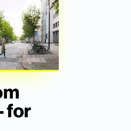
 om
– for