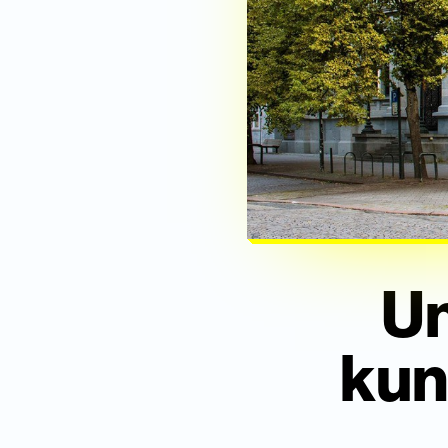
Un
kuns