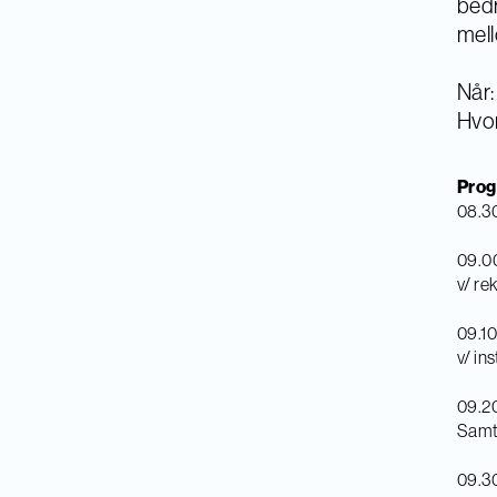
bedr
mel
Når:
Hvor
Prog
08.30
09.0
v/ re
09.10
v/ in
09.20
Samt
09.30