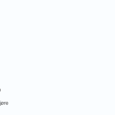
m
jøre