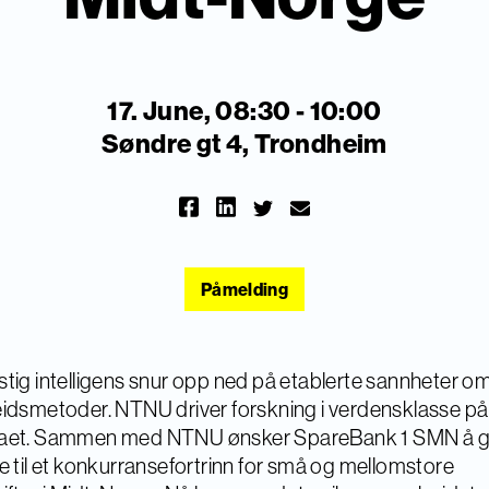
17. June, 08:30 - 10:00
Søndre gt 4, Trondheim
Påmelding
tig intelligens snur opp ned på etablerte sannheter o
idsmetoder. NTNU driver forskning i verdensklasse på
aet. Sammen med NTNU ønsker SpareBank 1 SMN å g
e til et konkurransefortrinn for små og mellomstore