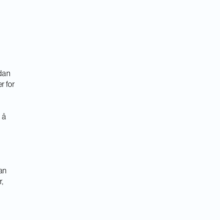
rdan
r for
 å
kan
r,