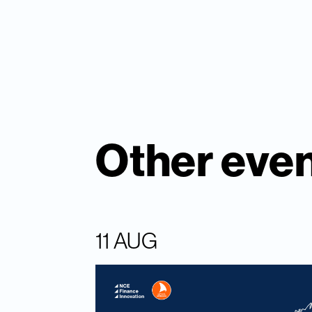
Other eve
11 AUG