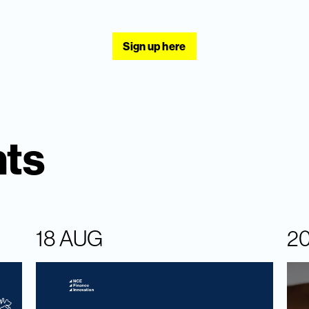
Sign up here
nts
18 AUG
2