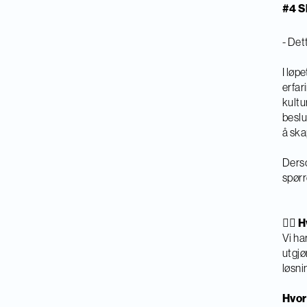
#4 S
- Det
I løp
erfar
kultu
beslu
å ska
Derso
spørr
🤷‍♀️
Vi ha
utgjø
løsni
Hvor