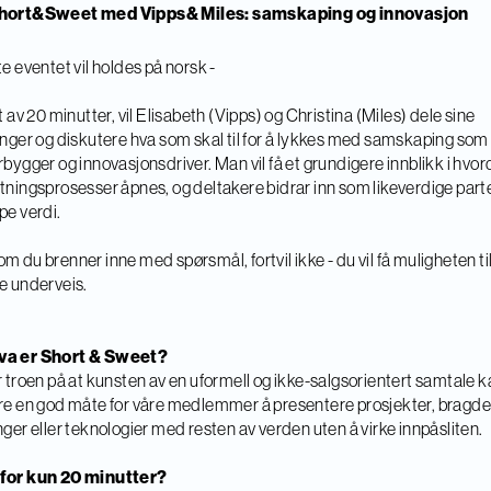
hort&Sweet med Vipps& Miles: samskaping og innovasjon
te eventet vil holdes på norsk -
et av 20 minutter, vil Elisabeth (Vipps) og Christina (Miles) dele sine
inger og diskutere hva som skal til for å lykkes med samskaping som
rbygger og innovasjonsdriver. Man vil få et grundigere innblikk i hvo
tningsprosesser åpnes, og deltakere bidrar inn som likeverdige parte
pe verdi.
m du brenner inne med spørsmål, fortvil ikke - du vil få muligheten til
e underveis.
 Hva er Short & Sweet?
r troen på at kunsten av en uformell og ikke-salgsorientert samtale 
re en god måte for våre medlemmer å presentere prosjekter, bragde
nger eller teknologier med resten av verden uten å virke innpåsliten.
for kun 20 minutter?