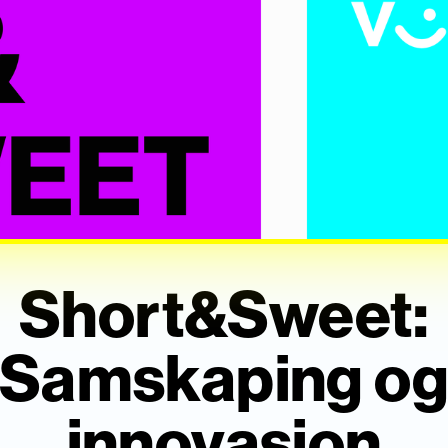
Short&Sweet:
Samskaping o
innovasjon