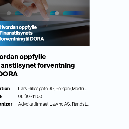
ordan oppfylle
nanstilsynet forventning
l DORA
ation
Lars Hilles gate 30, Bergen (Media City Bergen)
e
08:30 - 11:00
anizer
Advokatfirmaet Law.no AS, Randstad Digital & Finance Innovation