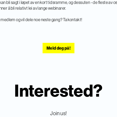
an bli sagt i løpet av en kort tidsramme, og dessuten - de fleste av o
ner å bli relativt lei av lange webinarer.
 medlem og vil dele noe neste gang?
Ta kontakt!
Meld deg på!
Interested?
Join us!