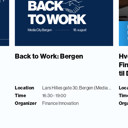
Back to Work: Bergen
Hv
Fi
ti
Location
Lars Hilles gate 30, Bergen (Media City Bergen)
Loc
Time
16:30 - 19:00
Tim
Organizer
Finance Innovation
Org