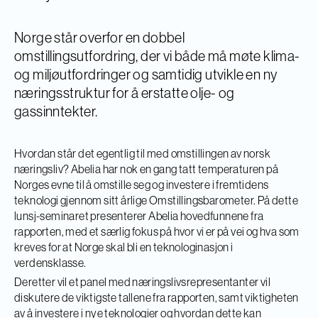
Norge står overfor en dobbel
omstillingsutfordring, der vi både må møte klima-
og miljøutfordringer og samtidig utvikle en ny
næringsstruktur for å erstatte olje- og
gassinntekter.
Hvordan står det egentlig til med omstillingen av norsk
næringsliv? Abelia har nok en gang tatt temperaturen på
Norges evne til å omstille seg og investere i fremtidens
teknologi gjennom sitt årlige Omstillingsbarometer. På dette
lunsj-seminaret presenterer Abelia hovedfunnene fra
rapporten, med et særlig fokus på hvor vi er på vei og hva som
kreves for at Norge skal bli en teknologinasjon i
verdensklasse.
Deretter vil et panel med næringslivsrepresentanter vil
diskutere de viktigste tallene fra rapporten, samt viktigheten
av å investere i nye teknologier og hvordan dette kan