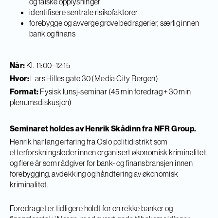
og falske opplysninger
​identifisere sentrale risikofaktorer
​forebygge og avverge grove bedragerier, særlig innen
bank og finans
Når:
Kl. 11:00–12:15
Hvor:
Lars Hilles gate 30 (Media City Bergen)
Format:
Fysisk lunsj-seminar (45 min foredrag + 30 min
plenumsdiskusjon)
Seminaret holdes av Henrik Skådinn fra NFR Group.
Henrik har lang erfaring fra Oslo politidistrikt som
etterforskningsleder innen organisert økonomisk kriminalitet,
og flere år som rådgiver for bank- og finansbransjen innen
forebygging, avdekking og håndtering av økonomisk
kriminalitet.
Foredraget er tidligere holdt for en rekke banker og