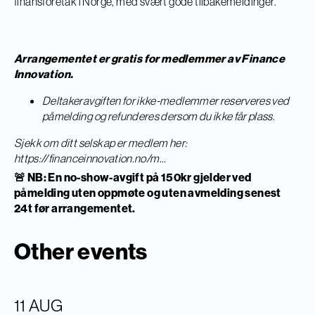
finansforetak i Norge, med svært gode tilbakemeldinger.
Arrangementet er gratis for medlemmer av Finance
Innovation.
Deltakeravgiften for ikke-medlemmer reserveres ved
påmelding og refunderes dersom du ikke får plass.
Sjekk om ditt selskap er medlem her:
https://financeinnovation.no/m...
🚨 NB: En no-show-avgift på 150kr gjelder ved
påmelding uten oppmøte og uten avmelding senest
24t før arrangementet.
Other events
11 AUG