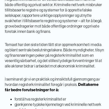
både offentlig og privat sektor. Kriminelle nettverk misbruker
tillitsbaserte registre og systemer for å opprette falske
selskaper, rapportere uriktige opplysninger og utnytte
svakheter i tillitsbaserte registre og systemer – alt for å begå
grove bedragerier mot både offentlige ordninger og private
foretak innen bank og finans.
​Temaet har den siste tiden fått stor oppmerksomhet i media
og blant sentrale beslutningstakere. Både myndigheter, tilsyn
og finansnæringen peker på registerkriminalitet som en
vesentlig sårbarhet, og det stilles tydelige forventninger til at
alle aktører bidrar i arbeidet mot økonomisk kriminalitet.
​I seminaret gir vi en praktisk og innsiktsfull gjennomgang av
hvordan registerkriminalitet foregår i praksis.
Deltakerne
får bedre forutsetninger for å:
​forstå hva registerkriminalitet er
​gjenkjenne typiske kjennetegn ved kriminelle nettverk