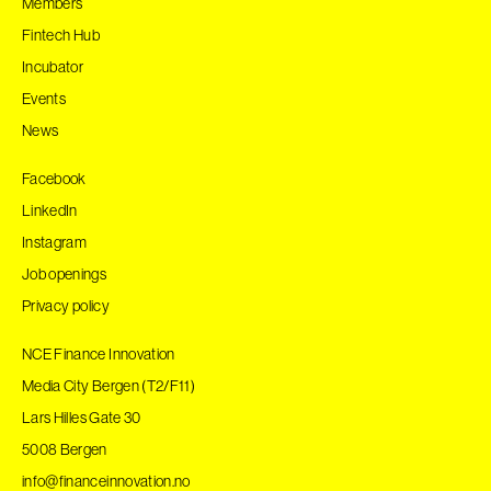
Members
Fintech Hub
Incubator
Events
News
Facebook
LinkedIn
Instagram
Job openings
Privacy policy
NCE Finance Innovation
Media City Bergen (T2/F11)
Lars Hilles Gate 30
5008 Bergen
info@financeinnovation.no