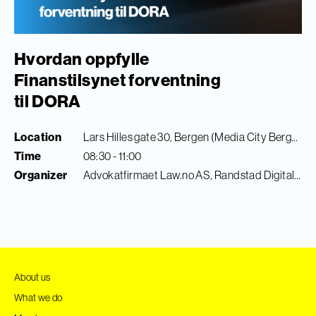
Hvordan oppfylle
Finanstilsynet forventning
til DORA
Location
Lars Hilles gate 30, Bergen (Media City Bergen)
Time
08:30 - 11:00
Organizer
Advokatfirmaet Law.no AS, Randstad Digital & Finance Innovation
About us
What we do