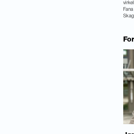
virke
Fana 
Skage
For