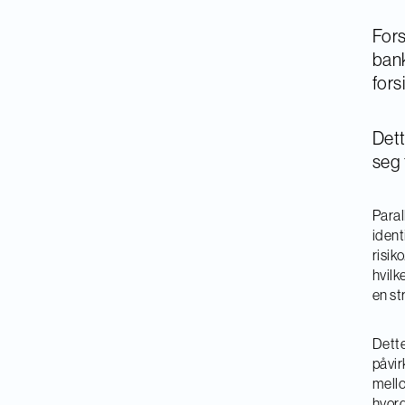
Fors
bank
fors
Dett
seg t
Paral
ident
risik
hvilk
en st
Dette
påvir
mello
hvord