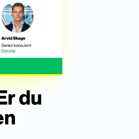
 Er du
en