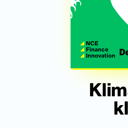
Klima
k