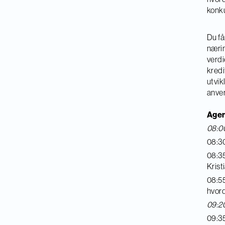
konku
Du få
nærin
verdi
kredi
utvik
anve
Agen
08:00
08:30
08:35
Kris
08:55
hvord
09:20
09:35