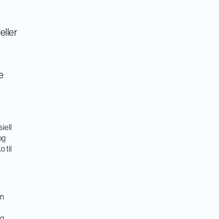
eller
e
iell
og
 til
en
og