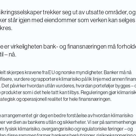
ikringsselskaper trekker seg ut av utsatte områder, og
er står igjen med eiendommer som verken kan selges 
ikres.
e er virkeligheten bank- og finansnæringen må forhold
il – nå.
lelt skjerpes kravene fra EU og norske myndigheter. Banker må nå
ifisere, vurdere og rapportere klimarisiko på lik linje med annen finans
o. Det påvirker hvordan utlån vurderes, hvordan porteføljer bygges – 
e produkter som i det hele tatt kan tilbys. Reguleringen gjør klimarisiko
rategisk og operasjonell realitet for hele finansnæringen.
 arrangementet gir deg en bedre forståelse av hvordan klimarisiko
ker verdien av bankens utlån og sikkerheter. Vi ser på sammenheng
m fysisk klimarisiko, overgangsrisiko og regulatoriske føringer – og
an disse sammen former bankens beslutninger, risikoeksponering 