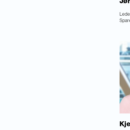
Jø
Leder
Spar
Kje