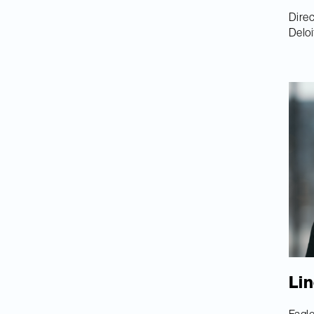
Direc
Deloi
Lin
Fagl