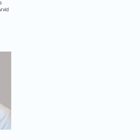
s
Arvid