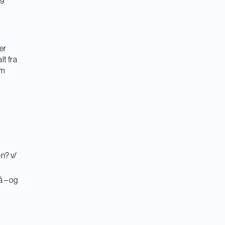
er
lt fra
om
en? v/
å – og