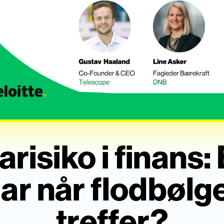
risiko i finans:
lar når flodbølg
treffer?