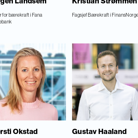
rgen Landsem
Kristian Strømmen
 for bærekraft i Fana
Fagsjef Bærekraft i FinansNorg
ebank
rsti Okstad
Gustav Haaland