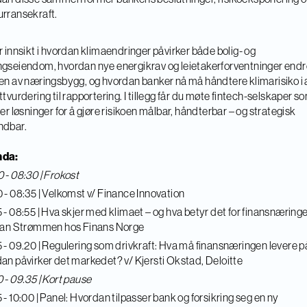
rransekraft.
r innsikt i hvordan klimaendringer påvirker både bolig- og
gseiendom, hvordan nye energikrav og leietakerforventninger endr
en av næringsbygg, og hvordan banker nå må håndtere klimarisiko i a
ttvurdering til rapportering. I tillegg får du møte fintech-selskaper s
ler løsninger for å gjøre risikoen målbar, håndterbar – og strategisk
ndbar.
da:
 - 08:30 | Frokost
 - 08:35 | Velkomst v/ Finance Innovation
 - 08:55 | Hva skjer med klimaet – og hva betyr det for finansnæring
tian Strømmen hos Finans Norge
 - 09.20 | Regulering som drivkraft: Hva må finansnæringen levere p
an påvirker det markedet? v/ Kjersti Okstad, Deloitte
 - 09.35 | Kort pause
 - 10:00 | Panel: Hvordan tilpasser bank og forsikring seg en ny