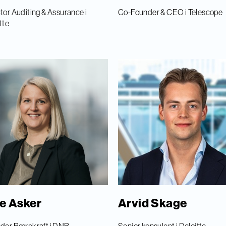
tor Auditing & Assurance i
Co-Founder & CEO i Telescope
tte
e Asker
Arvid Skage
eder Bærekraft i DNB
Senior konsulent i Deloitte