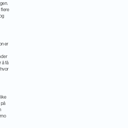
agen.
flere
 og
on er
nder
 å få
 hvor
like
s på
n
Demo