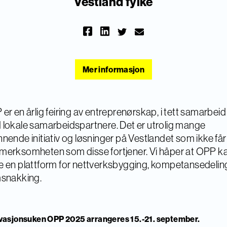
Vestland fylke
Mer informasjon
er en årlig feiring av entreprenørskap, i tett samarbeid
lokale samarbeidspartnere. Det er utrolig mange
nende initiativ og løsninger på Vestlandet som ikke få
erksomheten som disse fortjener. Vi håper at OPP k
 en plattform for nettverksbygging, kompetansedelin
msnakking.
vasjonsuken OPP 2025 arrangeres 15.-21. september.