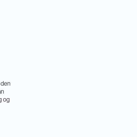
r den
an
g og