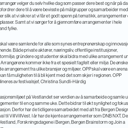
rrangør velger du selv hvilke dag som passer dere best og når på d
pfordrer dere til å være bevisste på målgrupper og samarbeider med 
er slik at vi sikrer at vi får et godt spenn på tematikk, arrangementer
lasser. Samt at vi sørger for å gjennomføre arrangementer i hele
and fylke.
kal være samlende for alle som synes entreprenørskap og innovasj
ende. Både private aktører, næringsliv, offentlige institusjoner,
tormiljø, gründere og studenter skal bidra med ulike arrangement u
 Arrangørene kommer ikke fra et spesielt fagfelt eller miljø. De ønsker
ode arrangement fra ulike bransjer og miljøer. OPP skal være en arena
an få muligheten til å bli kjent med det som skjer i regionen. OPP
ineres av festivalsjef, Christina Sundli-Härdig
asjonsmiljøet på Vestlandet ser verdien av å samarbeide og samle u
gementer til en og samme uke. Dette bidrar til økt synlighet og foku
asjon. Derfor har de tidligere samarbeidet med alt fra Bergen Desig
val til VillVillVest. I år har de kjente arrangementer som DNB NXT, 
estland, Forskningsdagene i Bergen, Bergen Brainstorm og Join a