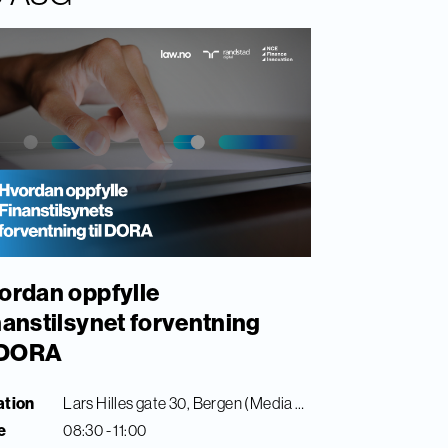
ordan oppfylle
nanstilsynet forventning
l DORA
ation
Lars Hilles gate 30, Bergen (Media City Bergen)
e
08:30 - 11:00