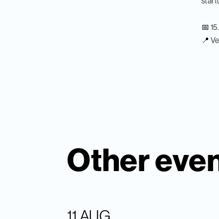
start
📅 15
📍 Ve
Other eve
11 AUG