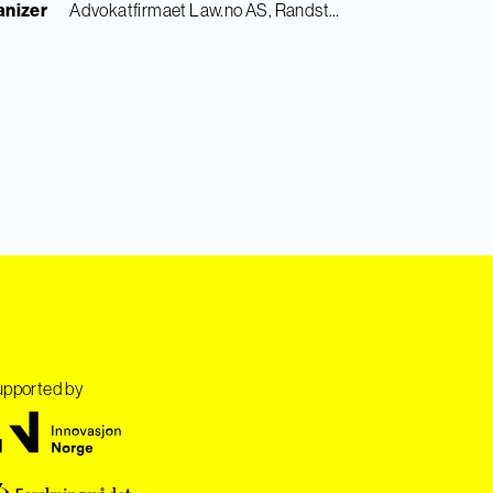
anizer
Advokatfirmaet Law.no AS, Randstad Digital & Finance Innovation
pported by