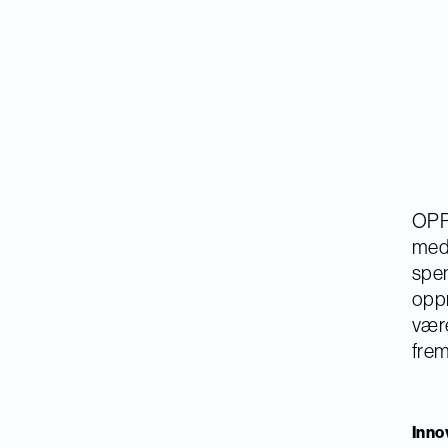
OPP 
med 
spen
oppm
være
fre
Inno