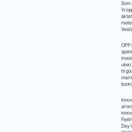
Som a
Vi op
aktør
møtep
Vestl
OPP s
spenn
inves
uken.
til g
man k
koord
Innov
arran
innov
Festi
Day V