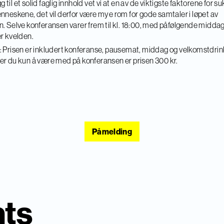
egg til et solid faglig innhold vet vi at en av de viktigste faktorene for s
nneskene, det vil derfor være mye rom for gode samtaler i løpet av
. Selve konferansen varer frem til kl. 18:00, med påfølgende midda
r kvelden.
 Prisen er inkludert konferanse, pausemat, middag og velkomstdrin
r du kun å være med på konferansen er prisen 300 kr.
Påmelding
nts