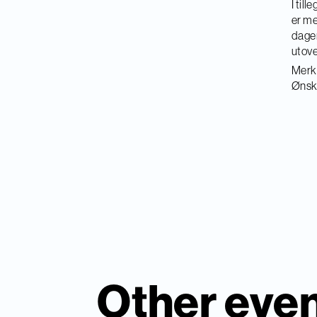
I till
er me
dagen
utove
Merk:
Ønske
Other eve