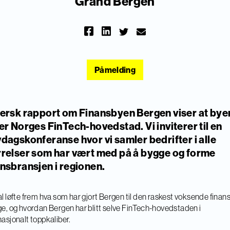
Grand Bergen
Påmelding
fersk rapport om Finansbyen Bergen viser at bye
 er Norges FinTech-hovedstad. Vi inviterer til en
vdagskonferanse hvor vi samler bedrifter i alle
rrelser som har vært med på å bygge og forme
ansbransjen i regionen.
al løfte frem hva som har gjort Bergen til den raskest voksende fina
ge, og hvordan Bergen har blitt selve FinTech-hovedstaden i
nasjonalt toppkaliber.