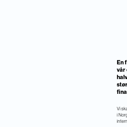
En 
vår
hal
stø
fin
Vi sk
i Nor
inter