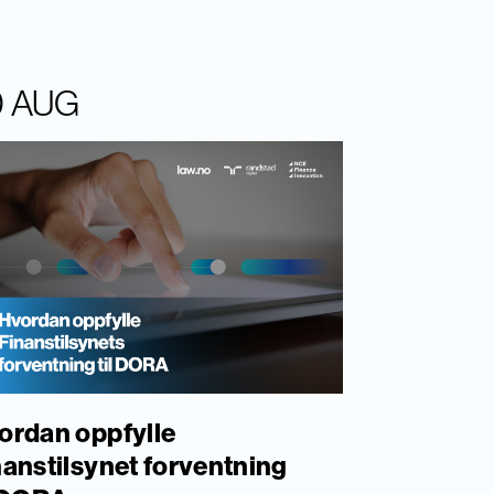
0 AUG
ordan oppfylle
nanstilsynet forventning