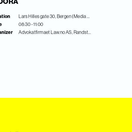
l DORA
ation
Lars Hilles gate 30, Bergen (Media City Bergen)
e
08:30 - 11:00
anizer
Advokatfirmaet Law.no AS, Randstad Digital & Finance Innovation