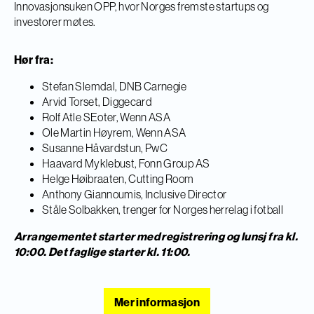
Innovasjonsuken OPP, hvor Norges fremste startups og
investorer møtes.
Hør fra:
Stefan Slemdal, DNB Carnegie
Arvid Torset, Diggecard
Rolf Atle SEoter, Wenn ASA
Ole Martin Høyrem, Wenn ASA
Susanne Håvardstun, PwC
Haavard Myklebust, Fonn Group AS
Helge Høibraaten, Cutting Room
Anthony Giannoumis, Inclusive Director
Ståle Solbakken, trenger for Norges herrelag i fotball
Arrangementet starter med registrering og lunsj fra kl.
10:00. Det faglige starter kl. 11:00.
Mer informasjon