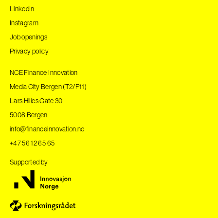
LinkedIn
Instagram
Job openings
Privacy policy
NCE Finance Innovation
Media City Bergen (T2/F11)
Lars Hilles Gate 30
5008 Bergen
info@financeinnovation.no
+47 56 12 65 65
Supported by