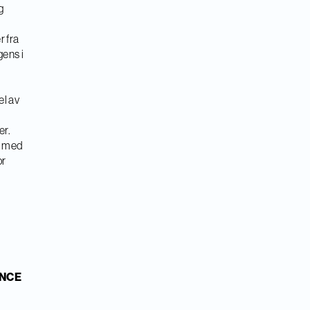
g
r fra
gens i
el av
er.
e med
or
(NCE