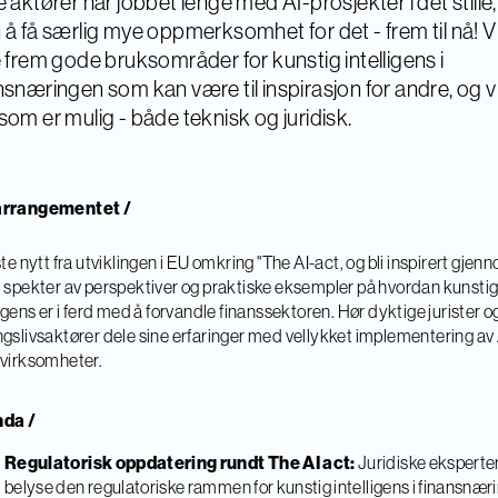
e aktører har jobbet lenge med AI-prosjekter i det stille,
 å få særlig mye oppmerksomhet for det - frem til nå! Vi 
e frem gode bruksområder for kunstig intelligens i
nsnæringen som kan være til inspirasjon for andre, og v
som er mulig - både teknisk og juridisk.
rrangementet /
ste nytt fra utviklingen i EU omkring "The AI-act, og bli inspirert gjen
 spekter av perspektiver og praktiske eksempler på hvordan kunsti
ligens er i ferd med å forvandle finanssektoren. Hør dyktige jurister o
gslivsaktører dele sine erfaringer med vellykket implementering av A
virksomheter.
da /
Regulatorisk oppdatering rundt The AI act:
Juridiske eksperter 
belyse den regulatoriske rammen for kunstig intelligens i finansnær