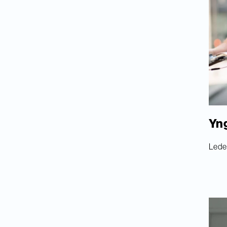
Yn
Lede