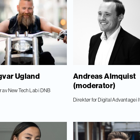
gvar Ugland
Andreas Almquist
(moderator)
r av New Tech Lab i DNB
Direktør for Digital Advantage i 