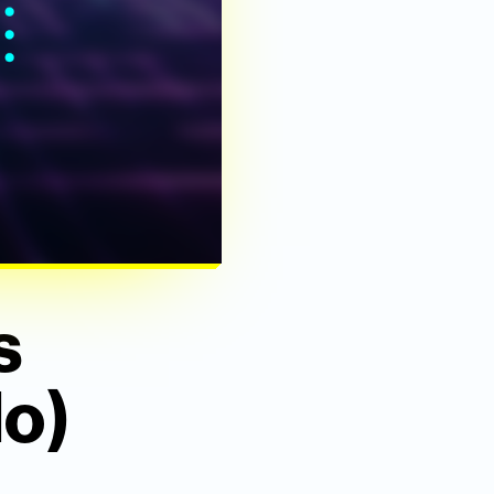
s
lo)