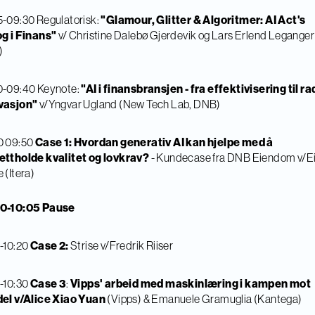
-09:30 Regulatorisk:
"Glamour, Glitter & Algoritmer: AI Act's
og i Finans"
v/ Christine Dalebø Gjerdevik og Lars Erlend Leganger
)
0-09:40 Keynote:
"AI i finansbransjen - fra effektivisering til ra
vasjon"
v/Yngvar Ugland (New Tech Lab, DNB)
0 09:50
Case 1: Hvordan generativ AI kan hjelpe med å
ettholde kvalitet og lovkrav?
- Kundecase fra DNB Eiendom v/Ei
 (Itera)
0-10:05 Pause
-10:20
Case 2:
Strise v/Fredrik Riiser
-10:30
Case 3
:
Vipps' arbeid med maskinlæring i kampen mot
del v/Alice Xiao Yuan
(Vipps) & Emanuele Gramuglia (Kantega)