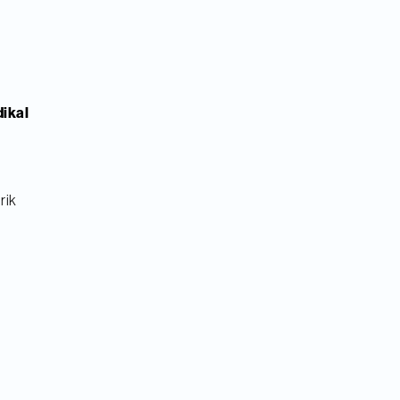
dikal
rik