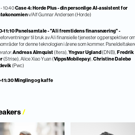
 - 10:40
Case 4:
Horde Plus - din personlige AI-assistent for
atøkonomien
v/Alf Gunnar Andersen (Horde)
0-11:10 Panelsamtale - "AI i fremtidens finansnæring" -
forventninger til bruk av AI i finansielle tjenester og perspektiver o
områder for denne teknologien i årene som kommer. Paneldeltaker
rator:
Andreas Almquist
(Itera),
Yngvar Ugland
(DNB),
Fredrik
er
(Strise), Alice Xiao Yuan (
VippsMobilepay
),
Christine Dalebø
devik
(Pwc)
0-11:30 Mingling og kaffe
eakers
/