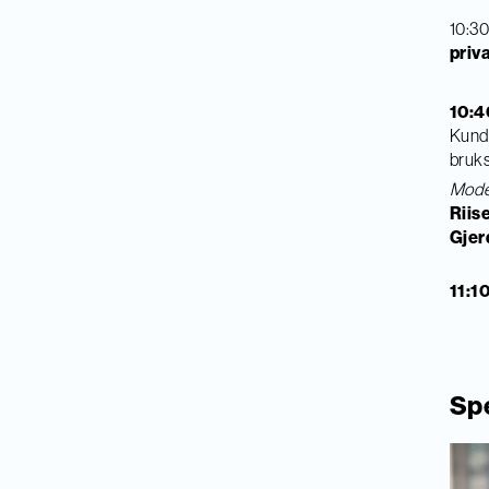
10:30
priv
10:4
Kunde
bruks
Mode
Riis
Gjer
11:1
Sp