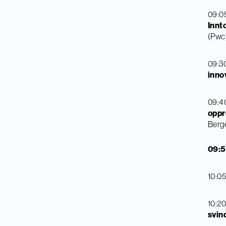
09:05
Innt
(Pwc
09:3
inno
09:4
oppr
Berge
09:5
10:05
10:20
svin