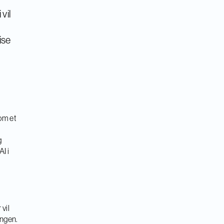
vil
ise
nom et
g
g
I i
vil
ingen.