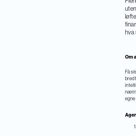
Fler
uten
løft
fina
hva 
Om a
Få si
bredt
intel
nærin
egne 
Agen