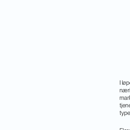
I lø
næri
mark
tjen
type