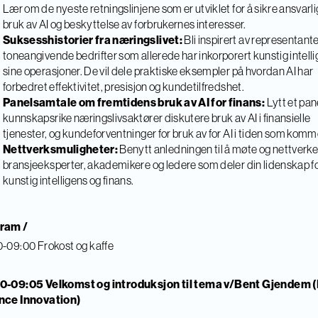
Lær om de nyeste retningslinjene som er utviklet for å sikre ansvarli
bruk av AI og beskyttelse av forbrukernes interesser.
Suksesshistorier fra næringslivet:
Bli inspirert av representante
toneangivende bedrifter som allerede har inkorporert kunstig intelli
sine operasjoner. De vil dele praktiske eksempler på hvordan AI har
forbedret effektivitet, presisjon og kundetilfredshet.
Panelsamtale om fremtidens bruk av AI for finans:
Lytt et pan
kunnskapsrike næringslivsaktører diskutere bruk av AI i finansielle
tjenester, og kundeforventninger for bruk av for AI i tiden som komm
Nettverksmuligheter:
Benytt anledningen til å møte og nettverk
bransjeeksperter, akademikere og ledere som deler din lidenskap f
kunstig intelligens og finans.
ram /
-09:00 Frokost og kaffe
0-09:05 Velkomst og introduksjon til tema v/Bent Gjendem 
nce Innovation)